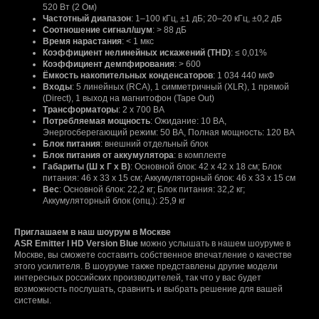
520 Вт (2 Ом)
Частотный диапазон
: 1–100 кГц, ±1 дБ; 20–20 кГц, ±0,2 дБ
Соотношение сигнал/шум
: > 88 дБ
Время нарастания
: < 1 мкс
Коэффициент нелинейных искажений (ТНD)
: ≤ 0,01%
Коэффициент демпфирования
: > 600
Ёмкость накопительных конденсаторов
: 1 034 440 мкФ
Входы
: 5 линейных (RСА), 1 симметричный (ХLR), 1 прямой
(Dirесt), 1 выход на магнитофон (Таре Оut)
Трансформаторы
: 2 х 700 ВА
Потребляемая мощность
: Ожидание: 10 ВА,
Энергосберегающий режим: 50 ВА, Полная мощность: 120 ВА
Блок питания
: внешний отдельный блок
Блок питания от аккумулятора
: в комплекте
Габариты (Ш х Г х В)
: Основной блок: 42 х 42 х 18 см; Блок
питания: 46 х 33 х 15 см; Аккумуляторный блок: 46 х 33 х 15 см
Вес
: Основной блок: 22,2 кг; Блок питания: 32,2 кг;
Аккумуляторный блок (опц.): 25,9 кг
Приглашаем в наш шоурум в Москве
АSR Еmittеr I НD Vеrsiоn Вluе
можно услышать в нашем шоуруме в
Москве, вы сможете составить собственное впечатление о качестве
этого усилителя. В шоуруме также представлены другие модели
интересных российских производителей, так что у вас будет
возможность послушать, сравнить и выбрать решение для вашей
системы.