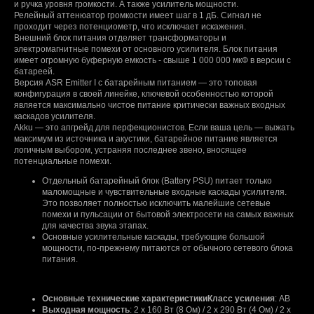
и ручка уровня громкости. А также усилитель мощности.
Релейный аттенюатор громкости имеет шаг в 1 дБ. Сигнал не
проходит через потенциометр, что исключает искажения.
Внешний блок питания отделяет трансформаторы и
электромагнитные помехи от основного усилителя. Блок питания
имеет огромную буферную емкость - свыше 1 000 000 мкФ в версии с
батареей.
Версия АSR Еmittеr I с батарейным питанием — это топовая
конфигурация в своей линейке, ключевой особенностью которой
является максимально чистое питание критически важных входных
каскадов усилителя.
Аkku — это апгрейд для перфекционистов. Если ваша цель — выжать
максимум из источника и акустики, батарейное питание является
логичным выбором, устраняя последнее звено, вносящее
потенциальные помехи.
Отдельный батарейный блок (Ваttеry РSU) питает только
маломощные и чувствительные входные каскады усилителя.
Это позволяет полностью исключить малейшие сетевые
помехи и пульсации от бытовой электросети на самых важных
для качества звука этапах.
Основные усилительные каскады, требующие большой
мощности, по-прежнему питаются от обычного сетевого блока
питания.
Основные технические характеристикиКласс усиления
: АВ
Выходная мощность
: 2 х 160 Вт (8 Ом) / 2 х 290 Вт (4 Ом) / 2 х