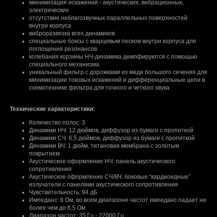
минимизация искажений - акустических, вибрационных,
электрических
отсутствие неблагозвучных параллельных поверхностей
внутри корпуса
виброразвязка всех динамиков
специальные боксы с кварцевым песком внутри корпуса для
поглощения резонансов
колебания корзины НЧ-динамика демпфируются с помощью
специального механизма
уникальный фильтр с дорожками из меди большого сечения для
минимизации токовых искажений и дифференциальные цепи в
схемотехнике фильтра для точного и четкого звука
Технические характеристики:
Количество полос: 3
Динамики НЧ: 12 дюймов, диффузор из бумаги с пропиткой
Динамики СЧ: 6,5 дюймов, диффузор из бумаги с пропиткой
Динамики ВЧ: 1 дюйм, титановая мембрана с золотым
покрытием
Акустическое оформление НЧ: панель акустического
сопротивления
Акустическое оформление СЧ/ВЧ: боковые “кардиоидные”
излучатели с панелями акустического сопротивления
Чувствительность: 94 дБ
Импеданс: 8 Ом, во всем диапазоне частот импеданс падает не
более чем до 6,5 Ом
Диапазон частот: 35 Гц - 22000 Гц