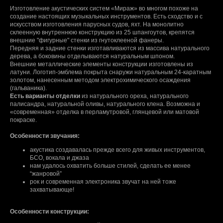
Изготовление акустических систем «Мираж» во многом похоже на
создание настоящих музыкальных инструментов. Есть сходство и с
искусством изготовления парусных судов, яхт. На монолитно
склеенную внутреннюю конструкцию из 25 шпангоутов, крепятся
внешние "фигурные" стенки из гнутоклееной фанеры.
Передняя и задние стенки изготавливаются из массива натурального
дерева, а боковины отделываются натуральным шпоном.
Внешние металлические элементы конструкции изготовлены из
латуни. Логотип-эмблема покрыта снаружи натуральным 24-каратным
золотом, нанесенным методом электрохимического осаждения
(гальваника).
Есть варианты отделки
из натурального ореха, натурального
палисандра, натуральной оливы, натурального клена. Возможна и
«современная» отделка в перламутровой, глянцевой или матовой
покраске.
Особенности звучания:
акустика создавалась прежде всего для живых инструментов,
БСО, вокала и джаза
нам удалось охватить больше стилей, сделать ее менее
“жанровой”
рок и современная электроника звучат на ней тоже
захватывающе!
Особенности конструкции: