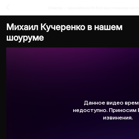
Электра — российские Hi-End акустические сист
Михаил Кучеренко в нашем
шоуруме