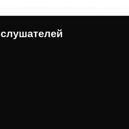
тра — российские Hi-End акустические системы — новости и с
слушателей