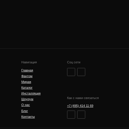
Навигация
Соц сети
Адрес шоурума
г. Москва, ул. Ф
Главная
Энгельса 46 с.1
Фантом
Мираж
Каталог
Инсталляция
Как с нами связаться
Шоурум
О нас
+7 (495) 414 11 69
Юридическая и
Блог
Контакты
Политика конфи