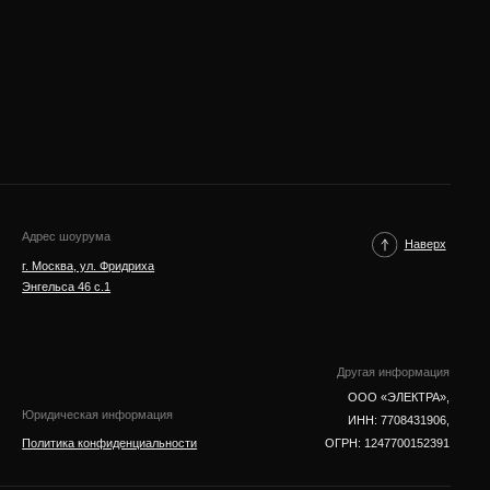
Наверх
ридриха
Другая информация
ООО «ЭЛЕКТРА»,
нформация
ИНН: 7708431906,
денциальности
ОГРН: 1247700152391
Все права защищены