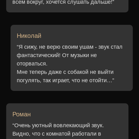
всем вокруг, хочется слушать дальше!”
ООО «ЭЛЕКТРА»,
ИНН: 7708431906,
ОГРН: 1247700152391
Николай
© 2024-2026 Электра
Все права защищены
“Я сижу, не верю своим ушам - звук стал
фантастический! От музыки не
оторваться.
Мне теперь даже с собакой не выйти
погулять, так играет, что не отойти…”
Роман
“Очень уютный вовлекающий звук.
Видно, что с комнатой работали в