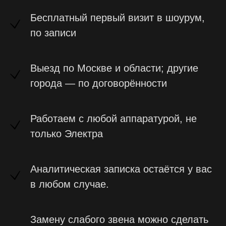
Бесплатный первый визит в шоурум,
по записи
Где знакомимся и
куда выезжаем
Выезд по Москве и области; другие
Оставьте заявку
— перезвоним и пообщаемся.
города — по договорённости
На первом этапе определим ваш звук; выезд и
настройка — следующим шагом, по
согласованию.
Выезд — Москва и область
Работаем с любой аппаратурой, не
Дату и время выезда согласуем после
консультации.
только Электра
Из другого города — напишите, обсудим формат.
Аналитическая записка остаётся у вас
в любом случае.
Адрес: Москва, ул. Фридриха Энгельса 46 с.1
Телефон: +7 (495) 414 11 69
Telegram
Замену слабого звена можно сделать