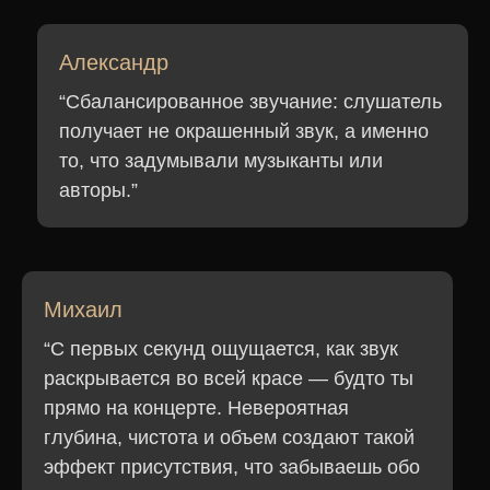
Наверх
Александр
“Сбалансированное звучание: слушатель
Навигация
Соц сети
получает не окрашенный звук, а именно
Главная
Фантом
то, что задумывали музыканты или
Мираж
авторы.”
Каталог
Инсталляция
Шоурум
Как с нами связаться
О нас
+7 (495) 414 11 69
Блог
Контакты
Михаил
Адрес шоурума
“С первых секунд ощущается, как звук
г. Москва, ул. Фридриха Энгельса 46 с.1
раскрывается во всей красе — будто ты
прямо на концерте. Невероятная
Юридическая информация
глубина, чистота и объем создают такой
Политика конфиденциальности
эффект присутствия, что забываешь обо
Другая информация